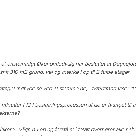
t et enstemmigt Økonomiudvalg har besluttet at Degnejor
it 310 m2 grund, vel og mærke i op til 2 fulde etager.
rataget indflydelse ved at stemme nej - tværtimod viser d
 minutter i 12 i beslutningsprocessen at de er tvunget til 
tekterne?
ikere - vågn nu op og forstå at I totalt overhører alle nabo