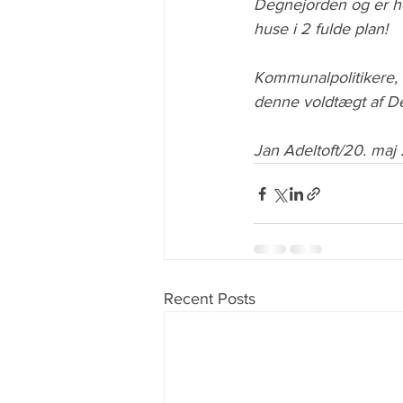
Degnejorden og er he
huse i 2 fulde plan!
Kommunalpolitikere, I
denne voldtægt af D
Jan Adeltoft/20. maj
Recent Posts