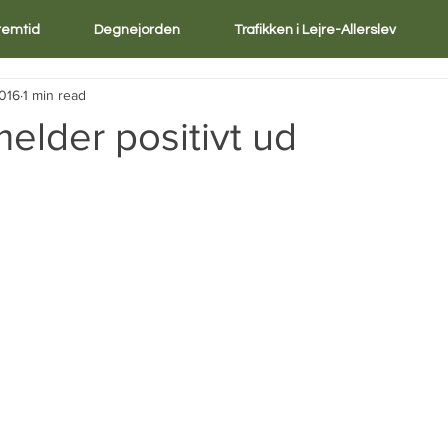
Fremtid
Degnejorden
Trafikken i Lejre-Allerslev
2016
1 min read
elder positivt ud