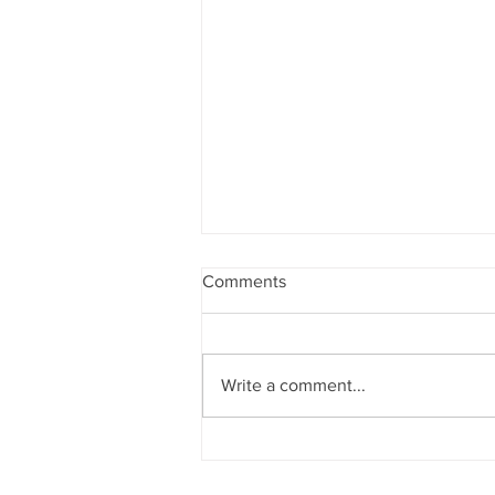
Comments
Write a comment...
Lejre Bys fremtid - workshop
10. maj 2026