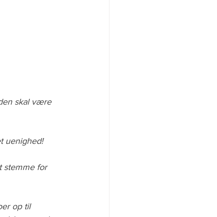
den skal være 
et uenighed!
at stemme for 
er op til 