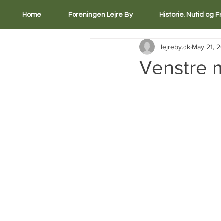
Home
Foreningen Lejre By
Historie, Nutid og 
lejreby.dk
May 21, 
Venstre m