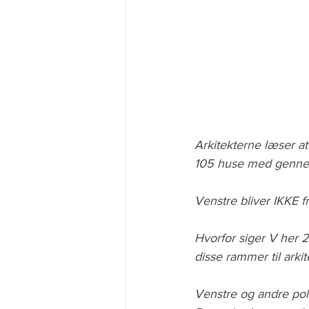
Arkitekterne læser a
105 huse med gennesn
Venstre bliver IKKE f
Hvorfor siger V her 2
disse rammer til arki
Venstre og andre polit