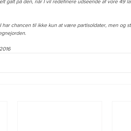
lt galt på den, når I vil redefinere udseende af vore 49 
 har chancen til ikke kun at være partisoldater, men og st
egnejorden.
 2016