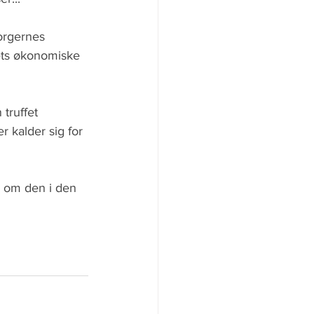
orgernes 
vets økonomiske 
truffet 
 kalder sig for 
r om den i den 