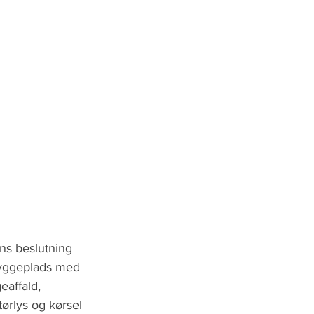
s beslutning 
 byggeplads med 
eaffald, 
ørlys og kørsel 