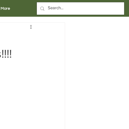
More
!!!