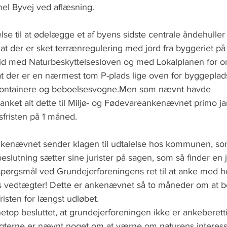
el Byvej ved aflæsning. 
else til at ødelægge et af byens sidste centrale åndehull
, at der er sket terrænregulering med jord fra byggeriet p
trid med Naturbeskyttelsesloven og med Lokalplanen for o
at der er en nærmest tom P-plads lige oven for byggepla
containere og beboelsesvogne.Men som nævnt havde 
anket alt dette til Miljø- og Fødevareankenævnet primo ja
fristen på 1 måned. 
kenævnet sender klagen til udtalelse hos kommunen, som 
eslutning sætter sine jurister på sagen, som så finder en j
spørgsmål ved Grundejerforeningens ret til at anke med he
 vedtægter! Dette er ankenævnet så to måneder om at be
isten for længst udløbet. 
top besluttet, at grundejerforeningen ikke er ankeberetti
tægterne er nævnt noget om at værne om naturens interesse