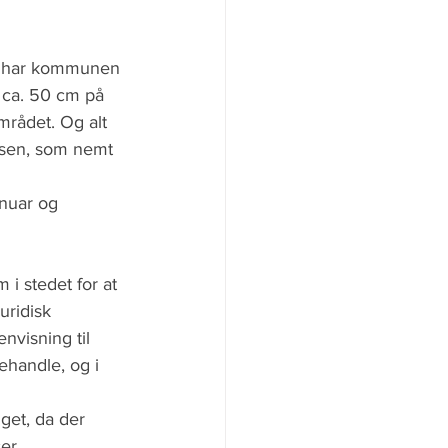
er har kommunen 
å ca. 50 cm på 
mrådet. Og alt 
dsen, som nemt 
nuar og 
i stedet for at 
uridisk 
nvisning til 
handle, og i 
get, da der 
r...