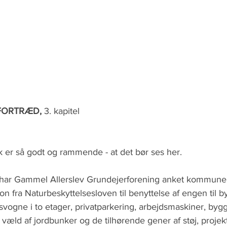
FORTRÆD,
 3. kapitel
k er så godt og rammende - at det bør ses her.
 har Gammel Allerslev Grundejerforening anket kommunen
on fra Naturbeskyttelsesloven til benyttelse af engen til
vogne i to etager, privatparkering, arbejdsmaskiner, bygg
 væld af jordbunker og de tilhørende gener af støj, projekt