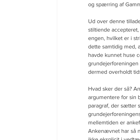
og spærring af Gamm
Ud over denne tillad
stiltiende accepteret
engen, hvilket er i s
dette samtidig med, 
havde kunnet huse 
grundejerforeningen 
dermed overholdt tids
Hvad sker der så? An
argumentere for sin b
paragraf, der sætter 
grundejerforeningens
mellemtiden er ankefr
Ankenævnet har så ne
ikke eksplicit i ved