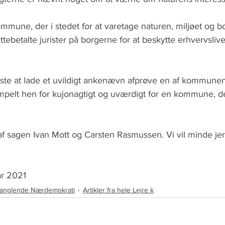
mmune, der i stedet for at varetage naturen, miljøet og b
ttebetalte jurister på borgerne for at beskytte erhvervsli
ndste at lade et uvildigt ankenævn afprøve en af kommunen 
mpelt hen for kujonagtigt og uværdigt for en kommune, der
 af sagen Ivan Mott og Carsten Rasmussen. Vi vil minde je
ar 2021
anglende Nærdemokrati
Artikler fra hele Lejre k