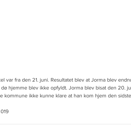
el var fra den 21. juni. Resultatet blev at Jorma blev endn
 dø hjemme blev ikke opfyldt. Jorma blev bisat den 20. jul
re kommune ikke kunne klare at han kom hjem den sidste ti
2019   