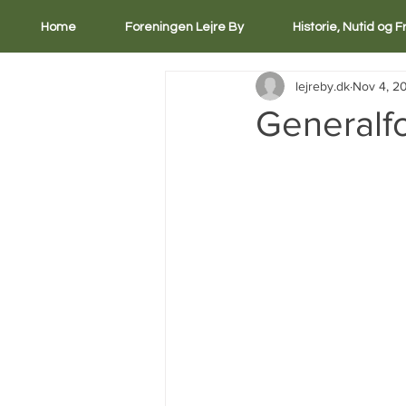
Home
Foreningen Lejre By
Historie, Nutid og 
lejreby.dk
Nov 4, 2
Generalf