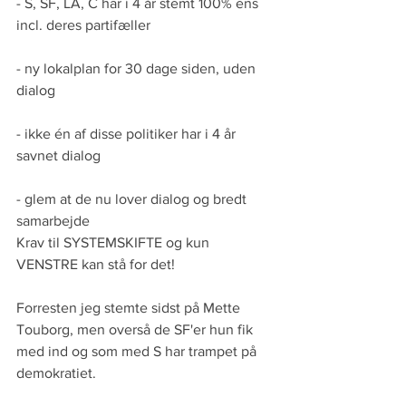
- S, SF, LA, C har i 4 år stemt 100% ens 
incl. deres partifæller 
- ny lokalplan for 30 dage siden, uden 
dialog
- ikke én af disse politiker har i 4 år 
savnet dialog
- glem at de nu lover dialog og bredt 
samarbejde
Krav til SYSTEMSKIFTE og kun 
VENSTRE kan stå for det!
Forresten jeg stemte sidst på Mette 
Touborg, men overså de SF'er hun fik 
med ind og som med S har trampet på 
demokratiet.