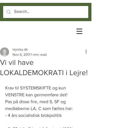
lejreby.dk
Nov 6, 2017
1 min read
Vi vil have
LOKALDEMOKRATI i Lejre!
Krav til SYSTEMSKIFTE og kun 
VENSTRE kan gennemføre det!
Pas på disse fire, med S, SF og 
medløberne LA, C som fælles har:
- 4 års socialistisk blokpolitik 