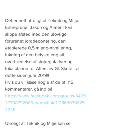
Det er helt utroligt at Teknik og Miljø, 
Entreprenør Jakon og Almenr kan 
slippe afsted med den ulovlige 
forurenet jorddeponering, den 
etablerede 0,5 m eng-nivellering, 
lukning af den belyste eng-sti, 
overtrædelse af støjregulativer og 
lokalplanen for Allerslev Gl. Skole - alt 
dette siden juni 2019!!
Hvis du vil læse nogle af de pt. 115 
kommentarer, gå ind på 
https://www.facebook.com/groups/3499
27708792085/permalink/110863935625
4246
Utroligt at Teknik og Miljø kan se 