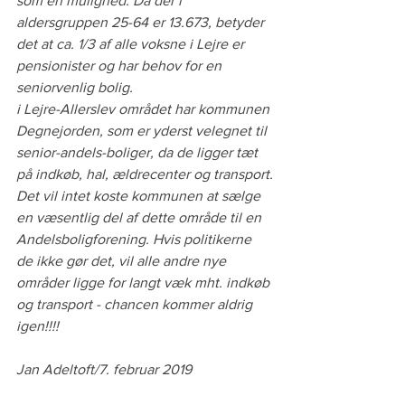
som en mulighed. Da der i 
aldersgruppen 25-64 er 13.673, betyder 
det at ca. 1/3 af alle voksne i Lejre er 
pensionister og har behov for en 
seniorvenlig bolig.
i Lejre-Allerslev området har kommunen 
Degnejorden, som er yderst velegnet til 
senior-andels-boliger, da de ligger tæt 
på indkøb, hal, ældrecenter og transport.
Det vil intet koste kommunen at sælge 
en væsentlig del af dette område til en 
Andelsboligforening. Hvis politikerne 
de ikke gør det, vil alle andre nye 
områder ligge for langt væk mht. indkøb 
og transport - chancen kommer aldrig 
igen!!!!
Jan Adeltoft/7. februar 2019