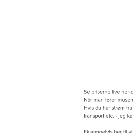
Se priserne live her-
Når man fører musen 
Hvis du har strøm fra
transport etc. - jeg k
Eksempelvis her til vi