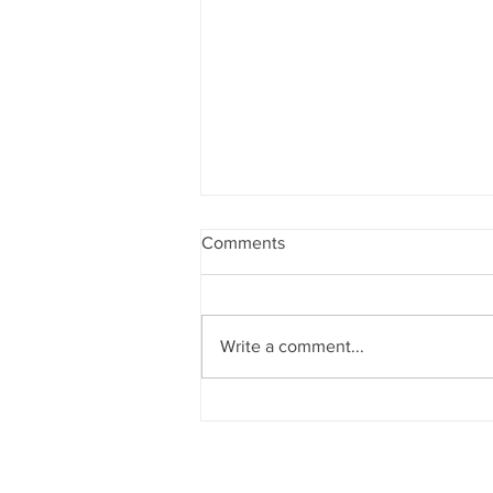
Comments
Write a comment...
Tillykke til Lejre By !