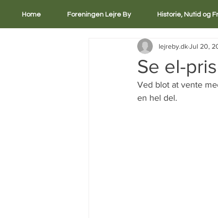
Home
Foreningen Lejre By
Historie, Nutid og 
lejreby.dk
Jul 20, 
Se el-pri
Ved blot at vente med
en hel del.