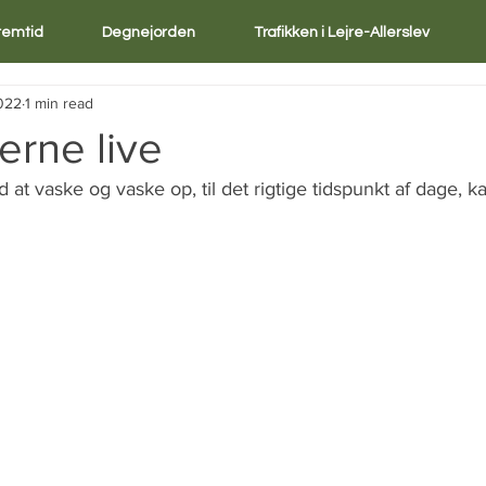
Fremtid
Degnejorden
Trafikken i Lejre-Allerslev
2022
1 min read
serne live
 at vaske og vaske op, til det rigtige tidspunkt af dage, k