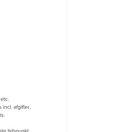
etc.
ncl. afgifter, 
is.
ste tidspunkt 