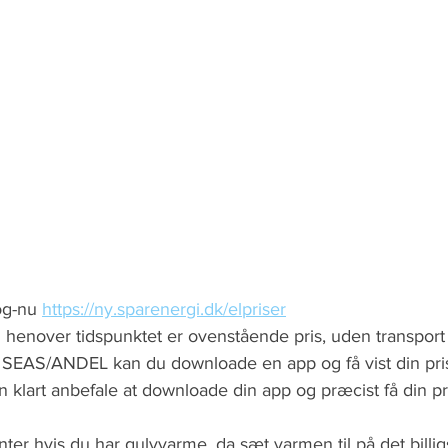
og-nu 
https://ny.sparenergi.dk/elpriser
henover tidspunktet er ovenstående pris, uden transport 
 SEAS/ANDEL kan du downloade en app og få vist din pris i
an klart anbefale at downloade din app og præcist få din pr
nter hvis du har gulvvarme, da sæt varmen til på det billig