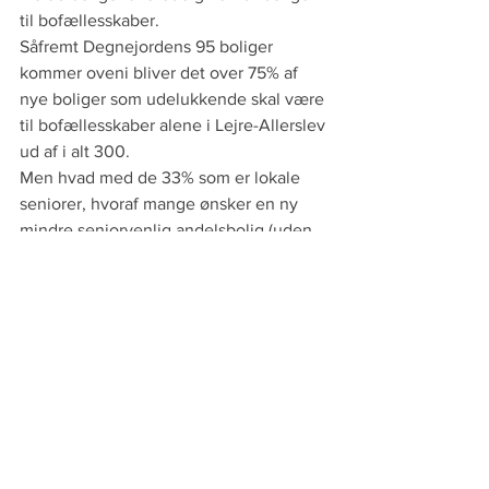
til bofællesskaber.
Såfremt Degnejordens 95 boliger 
kommer oveni bliver det over 75% af 
nye boliger som udelukkende skal være 
til bofællesskaber alene i Lejre-Allerslev 
ud af i alt 300.
Men hvad med de 33% som er lokale 
seniorer, hvoraf mange ønsker en ny 
mindre seniorvenlig andelsbolig (uden 
trapper), dem er politikerne 
tilsyneladende ligeglade med?
Der står en masse i lokalplanen om 
farver, blomster, træer, byggehøjder 
etc. så selvfølgelig kan man også 
indskrive at min 1/3 af alle boliger skal 
være seniorvenlige, dvs. uden trapper, 
1. sal og forskudte plan.
Årsagen til at det skal være 