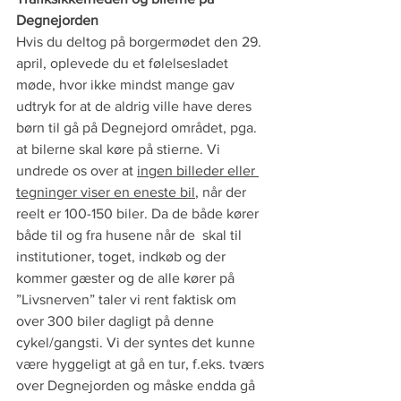
Degnejorden
Hvis du deltog på borgermødet den 29. 
april, oplevede du et følelsesladet 
møde, hvor ikke mindst mange gav 
udtryk for at de aldrig ville have deres 
børn til gå på Degnejord området, pga. 
at bilerne skal køre på stierne. Vi 
undrede os over at 
ingen billeder eller 
tegninger viser en eneste bil
, når der 
reelt er 100-150 biler. Da de både kører 
både til og fra husene når de  skal til 
institutioner, toget, indkøb og der 
kommer gæster og de alle kører på 
”Livsnerven” taler vi rent faktisk om 
over 300 biler dagligt på denne 
cykel/gangsti. Vi der syntes det kunne 
være hyggeligt at gå en tur, f.eks. tværs 
over Degnejorden og måske endda gå 