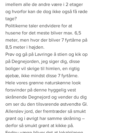
imellem alle de andre være i 2 etager 
og hvorfor kan de dog ikke også få røde 
tage?
Politikerne taler endvidere for at 
husene for det meste bliver max. 6,5 
meter, men hvor der bliver 7 fyrtårne på 
8,5 meter i højden.
Prøv og gå på Lavringe å stien og kik op 
på Degnejorden, jeg siger dig, disse 
boliger vil skrige til himlen, en rigtig 
øjebæ, ikke mindst disse 7 fyrtårne. 
Hele vores grønne naturskønne look 
forsvinder på denne hyggelig vest 
skrånende Degnejord og vender du dig 
om ser du den tilsvarende østvendte Gl. 
Allerslev jord, der fremtræder så smukt 
grønt og i øvrigt har samme skråning – 
derfor så smukt grønt at kikke på.
Endnu værre bliver det at lokalplanen 