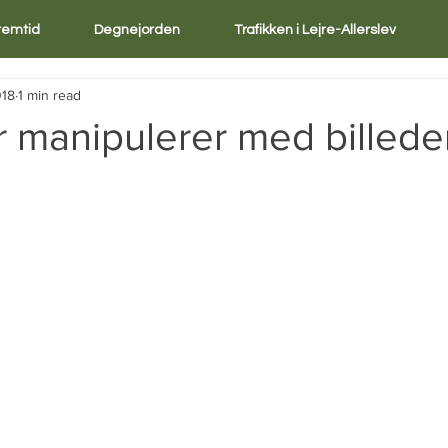
Fremtid
Degnejorden
Trafikken i Lejre-Allerslev
018
1 min read
r manipulerer med billede