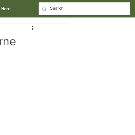
More
rne