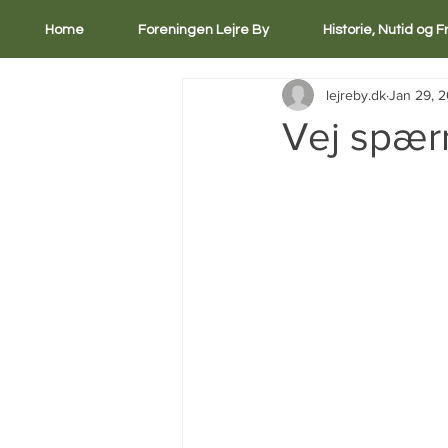
Home
Foreningen Lejre By
Historie, Nutid og 
lejreby.dk
Jan 29, 
Vej spærr