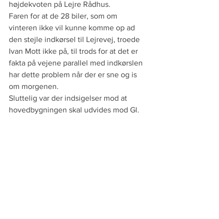
højdekvoten på Lejre Rådhus.
Faren for at de 28 biler, som om 
vinteren ikke vil kunne komme op ad 
den stejle indkørsel til Lejrevej, troede 
Ivan Mott ikke på, til trods for at det er 
fakta på vejene parallel med indkørslen 
har dette problem når der er sne og is 
om morgenen.
Sluttelig var der indsigelser mod at 
hovedbygningen skal udvides mod Gl. 
Byvej og at der skal etableres altaner, 
kviste og frontspicer på de bygninger 
som ligger klods op ad den 3 m smalle 
Gl. Byvej. Dette aht. at genboerne ikke 
pludselig bliver overbegloet.
Deadline for indsigelser til kommunen 
er torsdag den 23. august 2018
Jan Adeltoft/17. august 2018