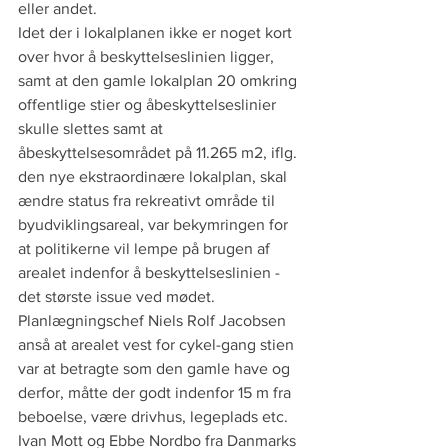
eller andet.
Idet der i lokalplanen ikke er noget kort 
over hvor å beskyttelseslinien ligger, 
samt at den gamle lokalplan 20 omkring 
offentlige stier og åbeskyttelseslinier 
skulle slettes samt at 
åbeskyttelsesområdet på 11.265 m2, iflg. 
den nye ekstraordinære lokalplan, skal 
ændre status fra rekreativt område til 
byudviklingsareal, var bekymringen for 
at politikerne vil lempe på brugen af 
arealet indenfor å beskyttelseslinien - 
det største issue ved mødet.
Planlægningschef Niels Rolf Jacobsen 
anså at arealet vest for cykel-gang stien 
var at betragte som den gamle have og 
derfor, måtte der godt indenfor 15 m fra 
beboelse, være drivhus, legeplads etc. 
Ivan Mott og Ebbe Nordbo fra Danmarks 