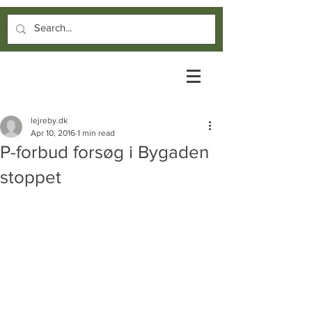
lejreby.dk
Apr 10, 2016
1 min read
P-forbud forsøg i Bygaden
stoppet