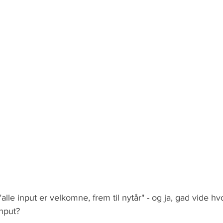
 "alle input er velkomne, frem til nytår" - og ja, gad vide
nput?