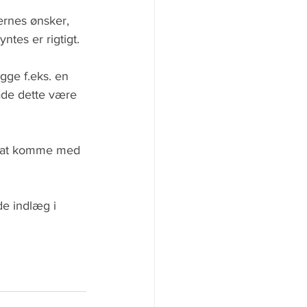
ernes ønsker, 
tes er rigtigt.
gge f.eks. en 
ade dette være 
gt at komme med 
de indlæg i 