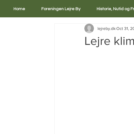
Home
Foreningen Lejre By
Historie, Nutid og 
lejreby.dk
Oct 31, 
Lejre kli