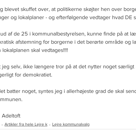
eg blevet skuffet over, at politikerne skøjter hen over borg
ger og lokalplaner - og efterfølgende vedtager hvad DE syn
r, ud af de 25 i kommunalbestyrelsen, kunne finde på at læ
kratisk afstemning for borgerne i det berørte område og l
okalplanen skal vedtages!!!!
at jeg selv, ikke længere tror på at det nytter noget særli
erligt for demokratiet.
et batter noget, syntes jeg i allerhøjeste grad de skal sen
kommunen.
 Adeltoft
Artikler fra hele Lejre k
Lejre kommunalvalg