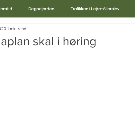
Fremtid
Degnejorden
Trafikken i Lejre-Allerslev
2020
1 min read
maplan skal i høring