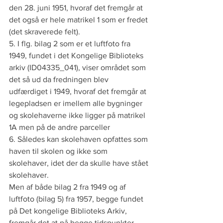
den 28. juni 1951, hvoraf det fremgår at 
det også er hele matrikel 1 som er fredet 
(det skraverede felt). 
5. I flg. bilag 2 som er et luftfoto fra 
1949, fundet i det Kongelige Biblioteks 
arkiv (ID04335_041), viser området som 
det så ud da fredningen blev 
udfærdiget i 1949, hvoraf det fremgår at 
legepladsen er imellem alle bygninger 
og skolehaverne ikke ligger på matrikel 
1A men på de andre parceller
6. Således kan skolehaven opfattes som 
haven til skolen og ikke som 
skolehaver, idet der da skulle have stået 
skolehaver. 
Men af både bilag 2 fra 1949 og af 
luftfoto (bilag 5) fra 1957, begge fundet 
på Det kongelige Biblioteks Arkiv, 
fremgår det at på begge tidspunkter, 