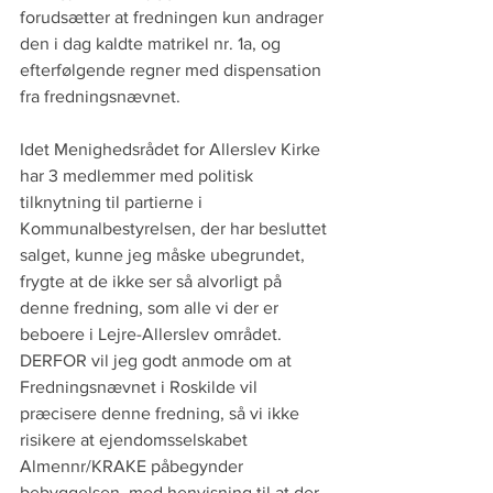
forudsætter at fredningen kun andrager 
den i dag kaldte matrikel nr. 1a, og 
efterfølgende regner med dispensation 
fra fredningsnævnet.
Idet Menighedsrådet for Allerslev Kirke 
har 3 medlemmer med politisk 
tilknytning til partierne i 
Kommunalbestyrelsen, der har besluttet 
salget, kunne jeg måske ubegrundet, 
frygte at de ikke ser så alvorligt på 
denne fredning, som alle vi der er 
beboere i Lejre-Allerslev området. 
DERFOR vil jeg godt anmode om at 
Fredningsnævnet i Roskilde vil 
præcisere denne fredning, så vi ikke 
risikere at ejendomsselskabet 
Almennr/KRAKE påbegynder 
bebyggelsen, med henvisning til at der 