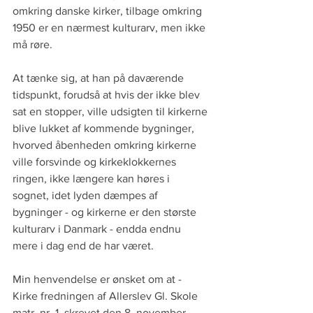
omkring danske kirker, tilbage omkring 
1950 er en nærmest kulturarv, men ikke 
må røre.
At tænke sig, at han på daværende 
tidspunkt, forudså at hvis der ikke blev 
sat en stopper, ville udsigten til kirkerne 
blive lukket af kommende bygninger, 
hvorved åbenheden omkring kirkerne 
ville forsvinde og kirkeklokkernes 
ringen, ikke længere kan høres i 
sognet, idet lyden dæmpes af 
bygninger - og kirkerne er den største 
kulturarv i Danmark - endda endnu 
mere i dag end de har været.
Min henvendelse er ønsket om at - 
Kirke fredningen af Allerslev Gl. Skole 
matr. nr. 1, skrevet den 8. november 