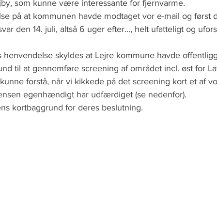
øjby, som kunne være interessante for fjernvarme.
else på at kommunen havde modtaget vor e-mail og først d
var den 14. juli, altså 6 uger efter..., helt ufatteligt og ufors
es henvendelse skyldes at Lejre kommune havde offentligg
nd til at gennemføre screening af området incl. øst for L
e kunne forstå, når vi kikkede på det screening kort et af
ensen egenhændigt har udfærdiget (se nedenfor).
s kortbaggrund for deres beslutning.