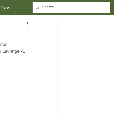
More
for 
r Lavringe Å, 