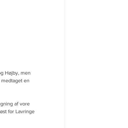
 og Højby, men 
e medtaget en 
gning af vore 
øst for Lavringe 