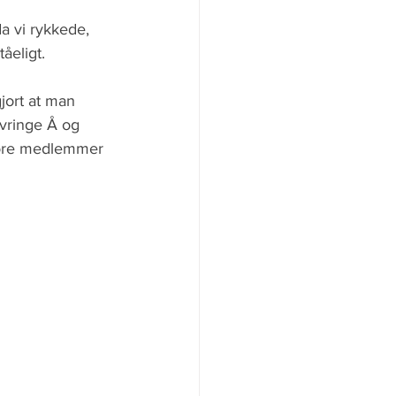
a vi rykkede, 
tåeligt. 
jort at man 
avringe Å og 
 vore medlemmer 