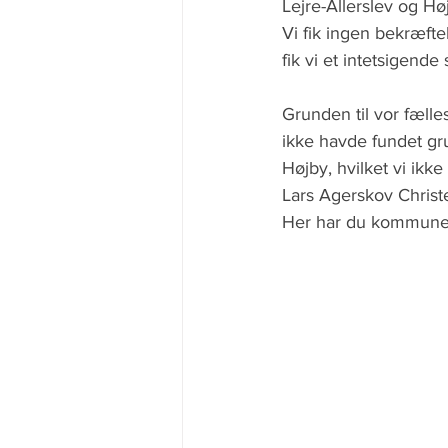
Lejre-Allerslev og H
Vi fik ingen bekræft
fik vi et intetsigende s
Grunden til vor fæll
ikke havde fundet gru
Højby, hvilket vi ikk
Lars Agerskov Christ
Her har du kommunen