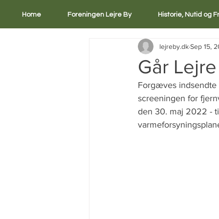
Home
Foreningen Lejre By
Historie, Nutid og 
lejreby.dk
Sep 15, 
Går Lejre
Forgæves indsendte 1
screeningen for fjern
den 30. maj 2022 - t
varmeforsyningsplan