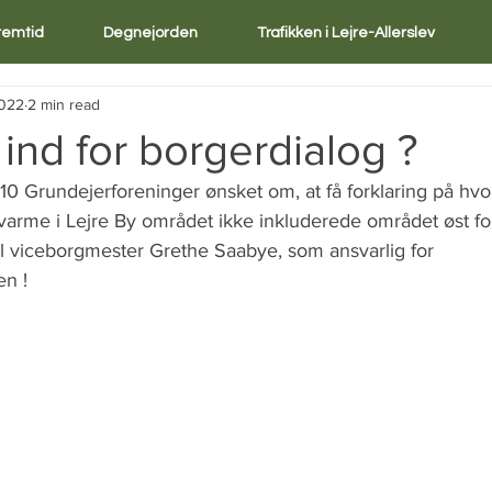
Fremtid
Degnejorden
Trafikken i Lejre-Allerslev
2022
2 min read
 ind for borgerdialog ?
0 Grundejerforeninger ønsket om, at få forklaring på hvor
varme i Lejre By området ikke inkluderede området øst fo
il viceborgmester Grethe Saabye, som ansvarlig for 
en !