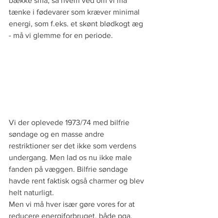
bække små, så hvem ved om vi må 
tænke i fødevarer som kræver minimal 
energi, som f.eks. et skønt blødkogt æg 
- må vi glemme for en periode.
Vi der oplevede 1973/74 med bilfrie 
søndage og en masse andre 
restriktioner ser det ikke som verdens 
undergang. Men lad os nu ikke male 
fanden på væggen. Bilfrie søndage 
havde rent faktisk også charmer og blev 
helt naturligt.
Men vi må hver især gøre vores for at 
reducere energiforbruget, både pga. 