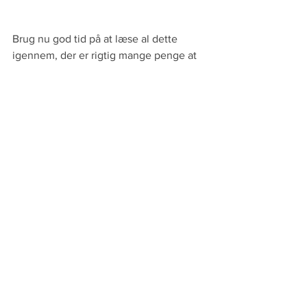
Brug nu god tid på at læse al dette 
igennem, der er rigtig mange penge at 
spare, vel og mærke uden at investere 
en eneste krone.
Jan Adeltoft/15. september 2022
Varmepumpe-Gas-Olie-Fjernvarme
See All
Recent Posts