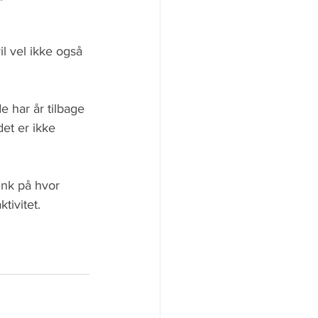
l vel ikke også 
e har år tilbage 
et er ikke 
ænk på hvor 
ivitet. 