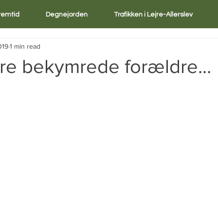
Fremtid
Degnejorden
Trafikken i Lejre-Allerslev
019
1 min read
re bekymrede forældre...