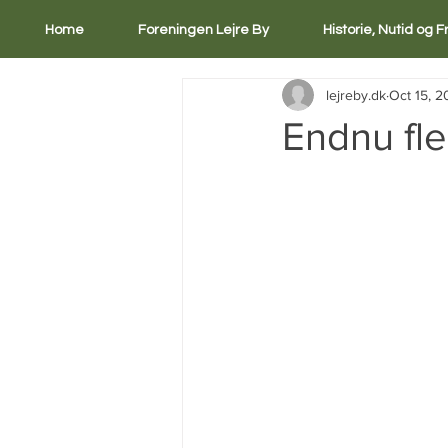
Home
Foreningen Lejre By
Historie, Nutid og 
lejreby.dk
Oct 15, 2
Endnu fle