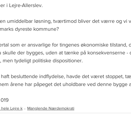
er i Lejre-Allerslev.
n umiddelbar løsning, tværtimod bliver det værre og vi vi
marks dyreste kommune?
lertal som er ansvarlige for tingenes økonomiske tilstand, d
 nu skulle der bygges, uden at tænke på konsekvenserne - d
 men tydeligt politiske dispositioner.
haft besluttende indflydelse, havde det været stoppet, t
em årene har påpeget det uholdbare ved denne bygge akt
2019 
a hele Lejre k
Manglende Nærdemokrati