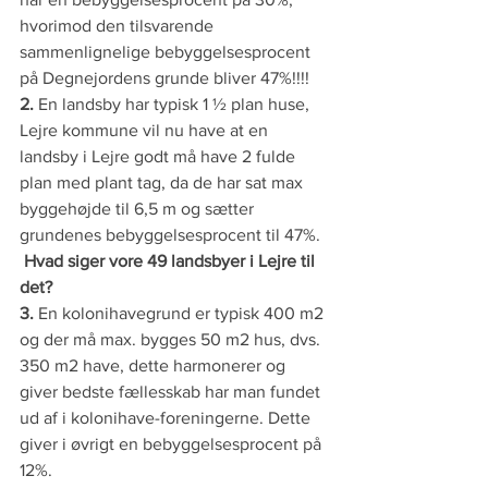
hvorimod den tilsvarende 
sammenlignelige bebyggelsesprocent 
på Degnejordens grunde bliver 47%!!!!
2.
 En landsby har typisk 1 ½ plan huse, 
Lejre kommune vil nu have at en 
landsby i Lejre godt må have 2 fulde 
plan med plant tag, da de har sat max 
byggehøjde til 6,5 m og sætter 
grundenes bebyggelsesprocent til 47%.
 Hvad siger vore 49 landsbyer i Lejre til 
det?
3.
 En kolonihavegrund er typisk 400 m2 
og der må max. bygges 50 m2 hus, dvs. 
350 m2 have, dette harmonerer og 
giver bedste fællesskab har man fundet 
ud af i kolonihave-foreningerne. Dette 
giver i øvrigt en bebyggelsesprocent på 
12%.