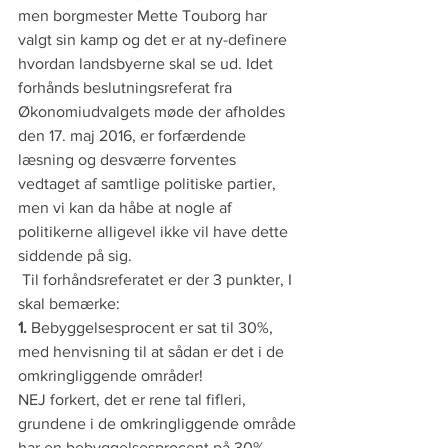
men borgmester Mette Touborg har 
valgt sin kamp og det er at ny-definere 
hvordan landsbyerne skal se ud. Idet 
forhånds beslutningsreferat fra 
Økonomiudvalgets møde der afholdes 
den 17. maj 2016, er forfærdende 
læsning og desværre forventes 
vedtaget af samtlige politiske partier, 
men vi kan da håbe at nogle af 
politikerne alligevel ikke vil have dette 
siddende på sig.
 Til forhåndsreferatet er der 3 punkter, I 
skal bemærke:
1.
 Bebyggelsesprocent er sat til 30%, 
med henvisning til at sådan er det i de 
omkringliggende områder!
NEJ forkert, det er rene tal fifleri, 
grundene i de omkringliggende område 
har en bebyggelsesprocent på 30%, 