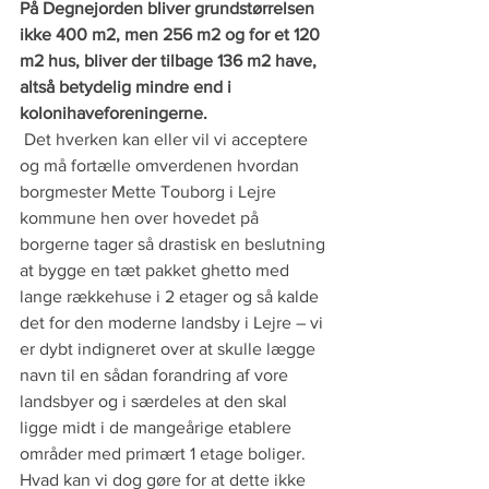
På Degnejorden bliver grundstørrelsen 
ikke 400 m2, men 256 m2 og for et 120 
m2 hus, bliver der tilbage 136 m2 have, 
altså betydelig mindre end i 
kolonihaveforeningerne.
 Det hverken kan eller vil vi acceptere 
og må fortælle omverdenen hvordan 
borgmester Mette Touborg i Lejre 
kommune hen over hovedet på 
borgerne tager så drastisk en beslutning 
at bygge en tæt pakket ghetto med 
lange rækkehuse i 2 etager og så kalde 
det for den moderne landsby i Lejre – vi 
er dybt indigneret over at skulle lægge 
navn til en sådan forandring af vore 
landsbyer og i særdeles at den skal 
ligge midt i de mangeårige etablere 
områder med primært 1 etage boliger.
Hvad kan vi dog gøre for at dette ikke 