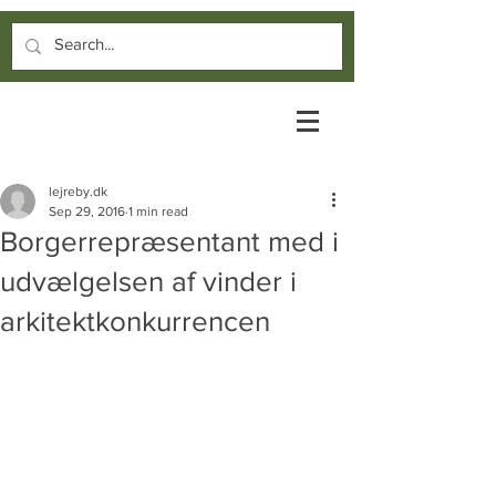
lejreby.dk
Sep 29, 2016
1 min read
Borgerrepræsentant med i
udvælgelsen af vinder i
arkitektkonkurrencen