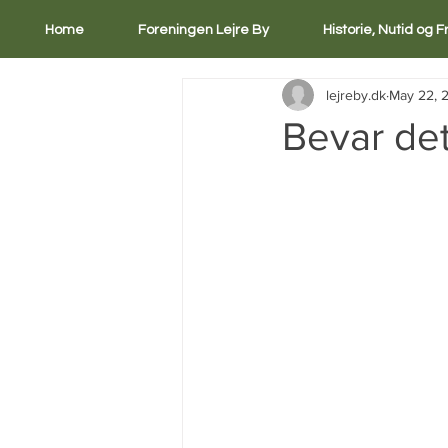
Home
Foreningen Lejre By
Historie, Nutid og 
lejreby.dk
May 22, 
Bevar de