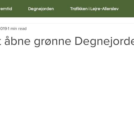
Fremtid
Degnejorden
Trafikken i Lejre-Allerslev
2019
1 min read
t åbne grønne Degnejord