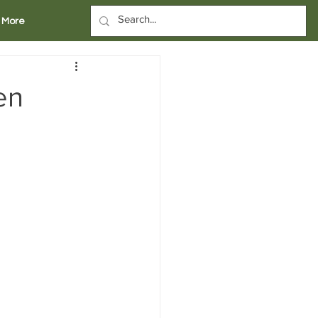
More
en