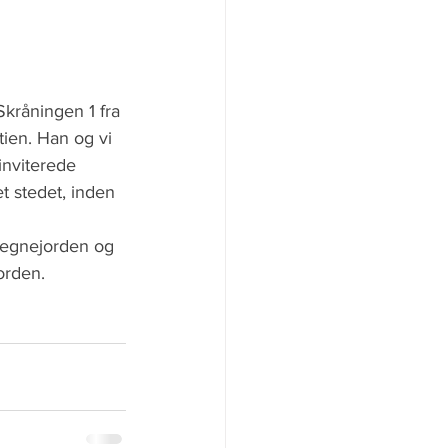
kråningen 1 fra 
ien. Han og vi 
inviterede 
t stedet, inden 
Degnejorden og 
orden.