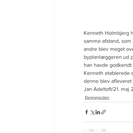
Kenneth Holmbjerg har
samme afstand, som d
andre blev meget ove
byplanlæggeren ud på 
han havde godkendt 
Kenneth etablerede d
denne blev afleveret
Jan Adeltoft/21. maj 
Degnejorden