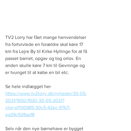
TV2 Lorry har fået mange henvendelser 
fra fortvivlede en forældre skal køre 17 
km fra Lejre By til Kirke Hyllinge for at få 
passet barnet, opgav og tog orlov. En 
anden skulle køre 7 km til Gevninge og 
er tvunget til at købe en bil etc.
Se hele indlægget her 
https://www.tv2lorry.dk/nyheder/30-05-
2021/1930/1930-30-05-2021?
clip=ef130985-30c5-42ec-97b7-
ea29c928aa18
Selv når den nye børnehave er bygget 